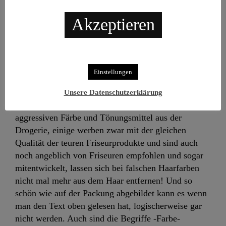
sollten sie eigentlich zu genüge gewarnt sein sich die
Härchen lieber nicht selbst zu ruinieren! Denn was
Akzeptieren
viele Friseure leider alles verzapfen, ist rein gar
nichts dagegen, was wir immer wieder bei Kunden
retten
müssen, die sich in wunderbaren
Selbstversuchen die schrillsten Farben und den
Einstellungen
Haarzustand, kurz vorm Friedhof gebracht haben!
Ein Waldspaziergang (grüne Haare) ist da noch das
Unsere Datenschutzerklärung
einfachere Programm! Denn die zum Teil sehr
aggressiven Färbe und Tönungsmittel aus der
Drogerie, einige werben zwar mit der gleichen
Qualität der teuren Friseurprodukte und sind auch
noch angeblich von Friseuren empfohlen und sogar
mitentwickelt, lassen sich bei falschen Haarfarben
nicht mal mehr aus dem Haar entfernen! Und so
schön wie auf der Packung abgebildet kann es wenn
man den Text oben gelesen hat, logischerweise gar
nicht werden. Auch sind die Begriffe -Farbe-