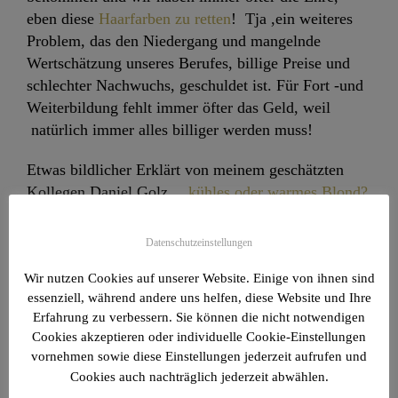
eben diese
Haarfarben zu retten
! Tja ,ein weiteres
Problem, das den Niedergang und mangelnde
Wertschätzung unseres Berufes, billige Preise und
schlechter Nachwuchs, geschuldet ist. Für Fort -und
Weiterbildung fehlt immer öfter das Geld, weil
natürlich immer alles billiger werden muss!
Etwas bildlicher Erklärt von meinem geschätzten
Kollegen Daniel Golz
…kühles oder warmes Blond?
Datenschutzeinstellungen
Nun noch kurz das Thema:
Dann mach ich´s mir
halt selbst!
Wir nutzen Cookies auf unserer Website. Einige von ihnen sind
essenziell, während andere uns helfen, diese Website und Ihre
Erfahrung zu verbessern. Sie können die nicht notwendigen
Also wenn sie den obigen Text gelesen und
Cookies akzeptieren oder individuelle Cookie-Einstellungen
vornehmen sowie diese Einstellungen jederzeit aufrufen und
verstanden haben, (hoffe es ist nicht zu kompliziert
Cookies auch nachträglich jederzeit abwählen.
geschrieben)