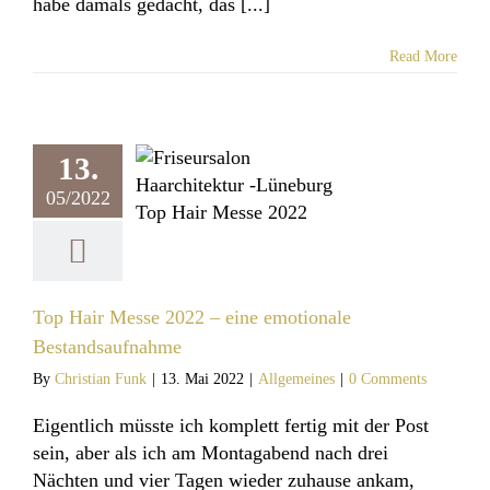
habe damals gedacht, das [...]
Read More
ir Messe 2022
13.
e emotionale
05/2022
ndsaufnahme
llgemeines
Top Hair Messe 2022 – eine emotionale
Bestandsaufnahme
By
Christian Funk
|
13. Mai 2022
|
Allgemeines
|
0 Comments
Eigentlich müsste ich komplett fertig mit der Post
sein, aber als ich am Montagabend nach drei
Nächten und vier Tagen wieder zuhause ankam,