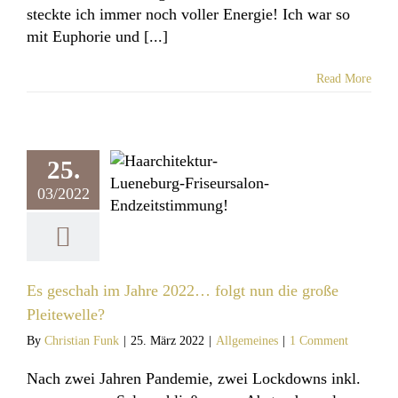
steckte ich immer noch voller Energie! Ich war so
mit Euphorie und [...]
Read More
chah im Jahre
25.
folgt nun die
03/2022
 Pleitewelle?
llgemeines
Es geschah im Jahre 2022… folgt nun die große
Pleitewelle?
By
Christian Funk
|
25. März 2022
|
Allgemeines
|
1 Comment
Nach zwei Jahren Pandemie, zwei Lockdowns inkl.