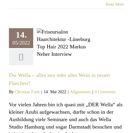
Read More
la – alles neu
14.
alter Wein in
05/2022
n Flaschen?
llgemeines
Die Wella – alles neu oder alter Wein in neuen
Flaschen?
By
Christian Funk
|
14. Mai 2022
|
Allgemeines
|
0 Comments
Vor vielen Jahren bin ich quasi mit „DER Wella“ als
kleiner Azubi aufgewachsen, durfte schon in der
Ausbildung viele Seminare und auch das Wella
Studio Hamburg und sogar Darmstadt besuchen und