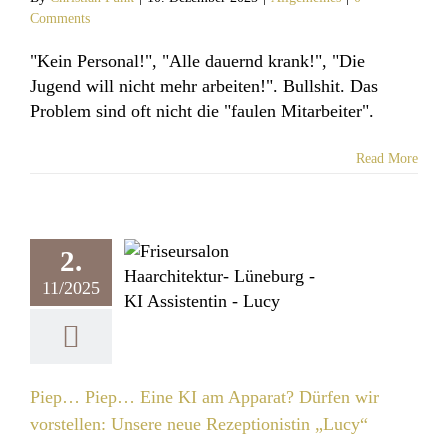
Comments
"Kein Personal!", "Alle dauernd krank!", "Die
Jugend will nicht mehr arbeiten!". Bullshit. Das
Problem sind oft nicht die "faulen Mitarbeiter".
Read More
 Piep… Eine
am Apparat?
2.
ürfen wir
ellen: Unsere
11/2025
ezeptionistin
„Lucy“
llgemeines
Piep… Piep… Eine KI am Apparat? Dürfen wir
vorstellen: Unsere neue Rezeptionistin „Lucy“