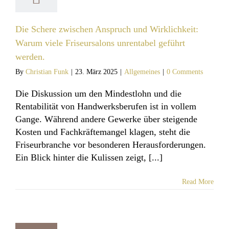
Die Schere zwischen Anspruch und Wirklichkeit:
Warum viele Friseursalons unrentabel geführt
werden.
By
Christian Funk
|
23. März 2025
|
Allgemeines
|
0 Comments
Die Diskussion um den Mindestlohn und die
Rentabilität von Handwerksberufen ist in vollem
Gange. Während andere Gewerke über steigende
Kosten und Fachkräftemangel klagen, steht die
Friseurbranche vor besonderen Herausforderungen.
Ein Blick hinter die Kulissen zeigt, [...]
Read More
hre Schweiß –
nen und ein
er Weg zum