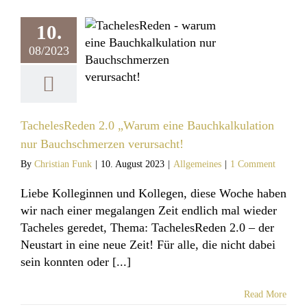
lesReden 2.0
arum eine
10.
alkulation nur
08/2023
hschmerzen
rursacht!
llgemeines
TachelesReden 2.0 „Warum eine Bauchkalkulation
nur Bauchschmerzen verursacht!
By
Christian Funk
|
10. August 2023
|
Allgemeines
|
1 Comment
Liebe Kolleginnen und Kollegen, diese Woche haben
wir nach einer megalangen Zeit endlich mal wieder
Tacheles geredet, Thema: TachelesReden 2.0 – der
Neustart in eine neue Zeit! Für alle, die nicht dabei
sein konnten oder [...]
Read More