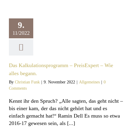
Das
ationsprogramm
sExpert – Wie
9.
es begann.
11/2022
llgemeines
Das Kalkulationsprogramm – PreisExpert – Wie
alles begann.
By
Christian Funk
|
9. November 2022
|
Allgemeines
|
0
Comments
Kennt ihr den Spruch? „Alle sagten, das geht nicht –
bis einer kam, der das nicht gehört hat und es
einfach gemacht hat!“ Ramin Dell Es muss so etwa
2016-17 gewesen sein, als [...]