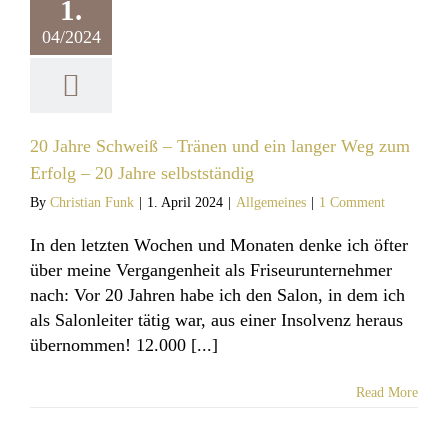
1.
g – 20 Jahre
lbstständig
04/2024
llgemeines
20 Jahre Schweiß – Tränen und ein langer Weg zum
Erfolg – 20 Jahre selbstständig
By
Christian Funk
|
1. April 2024
|
Allgemeines
|
1 Comment
In den letzten Wochen und Monaten denke ich öfter
über meine Vergangenheit als Friseurunternehmer
nach: Vor 20 Jahren habe ich den Salon, in dem ich
als Salonleiter tätig war, aus einer Insolvenz heraus
übernommen! 12.000 [...]
Read More