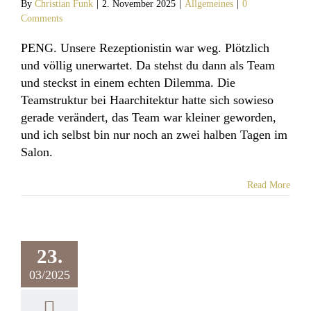
By
Christian Funk
|
2. November 2025
|
Allgemeines
|
0
Comments
PENG. Unsere Rezeptionistin war weg. Plötzlich
und völlig unerwartet. Da stehst du dann als Team
und steckst in einem echten Dilemma. Die
Teamstruktur bei Haarchitektur hatte sich sowieso
gerade verändert, das Team war kleiner geworden,
und ich selbst bin nur noch an zwei halben Tagen im
Salon.
Read More
here zwischen
pruch und
chkeit: Warum
 Friseursalons
23.
tabel geführt
03/2025
werden.
llgemeines