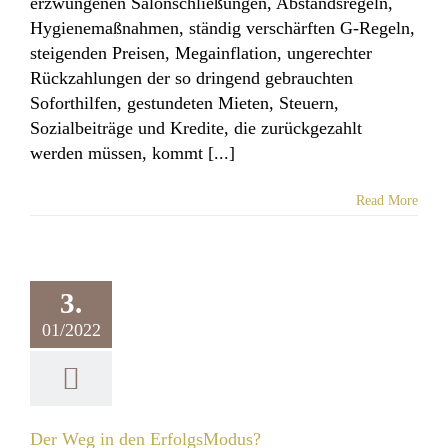
erzwungenen Salonschließungen, Abstandsregeln,
Hygienemaßnahmen, ständig verschärften G-Regeln,
steigenden Preisen, Megainflation, ungerechter
Rückzahlungen der so dringend gebrauchten
Soforthilfen, gestundeten Mieten, Steuern,
Sozialbeiträge und Kredite, die zurückgezahlt
werden müssen, kommt [...]
Read More
 Weg in den
olgsModus?
3.
llgemeines
01/2022
Der Weg in den ErfolgsModus?