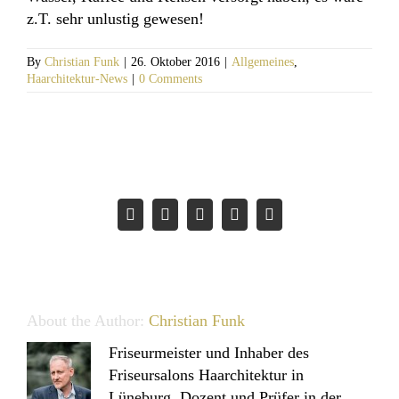
z.T. sehr unlustig gewesen!
By
Christian Funk
|
26. Oktober 2016
|
Allgemeines
,
Haarchitektur-News
|
0 Comments
Teile diesen Artikel!
Facebook
Twitter
LinkedIn
Pinterest
Email
About the Author:
Christian Funk
Friseurmeister und Inhaber des
Friseursalons Haarchitektur in
Lüneburg. Dozent und Prüfer in der