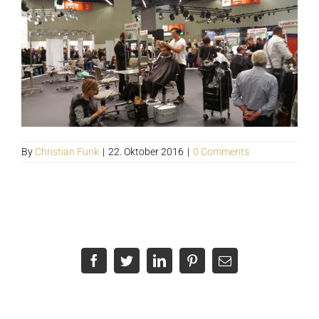
By
Christian Funk
|
22. Oktober 2016
|
0 Comments
Teile diesen Artikel!
Facebook
Twitter
LinkedIn
Pinterest
Email