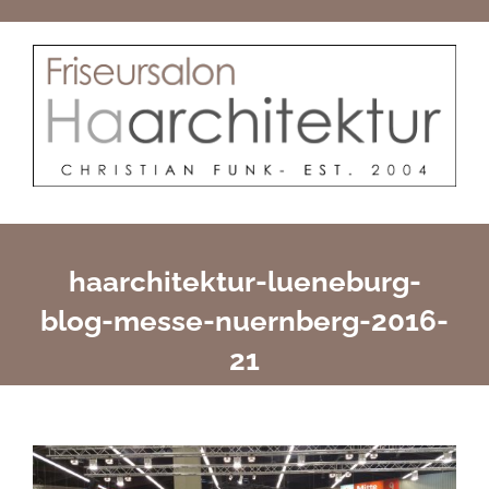
Skip
to
content
haarchitektur-lueneburg-
blog-messe-nuernberg-2016-
21