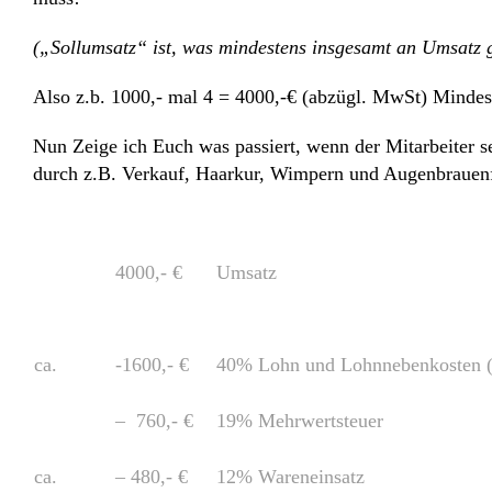
(„Sollumsatz“ ist, was mindestens insgesamt an Umsatz g
Also z.b. 1000,- mal 4 = 4000,-€ (abzügl. MwSt)
Mindes
Nun Zeige ich Euch was passiert, wenn der Mitarbeiter s
durch z.B. Verkauf, Haarkur, Wimpern und Augenbrauenfä
4000,- €
Umsatz
ca.
-1600,- €
40% Lohn und Lohnnebenkosten (S
– 760,- €
19% Mehrwertsteuer
ca.
– 480,- €
12% Wareneinsatz