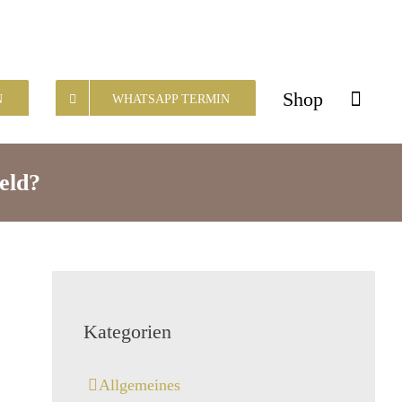
Shop
N
WHATSAPP TERMIN
eld?
Kategorien
Allgemeines