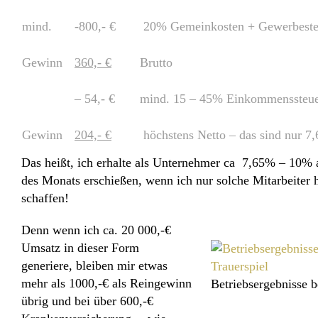
mind.
-800,- €
20% Gemeinkosten + Gewerbeste
Gewinn
360,- €
Brutto
– 54,- €
mind. 15 – 45% Einkommenssteu
Gewinn
204,- €
höchstens Netto – das sind nur 7
Das heißt, ich erhalte als Unternehmer ca 7,65% – 10%
des Monats erschießen, wenn ich nur solche Mitarbeiter h
schaffen!
Denn wenn ich ca. 20 000,-€
Umsatz in dieser Form
generiere, bleiben mir etwas
mehr als 1000,-€ als Reingewinn
Betriebsergebnisse b
übrig und bei über 600,-€