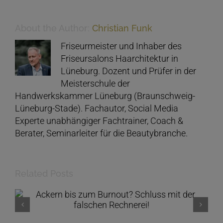
About the Author:
Christian Funk
Friseurmeister und Inhaber des
Friseursalons Haarchitektur in
Lüneburg. Dozent und Prüfer in der
Meisterschule der
Handwerkskammer Lüneburg (Braunschweig-
Lüneburg-Stade). Fachautor, Social Media
Experte unabhängiger Fachtrainer, Coach &
Berater, Seminarleiter für die Beautybranche.
Related Posts
Piep… Piep… Eine KI am Apparat? Dürfen
wir vorstellen: Unsere neue
Rezeptionistin „Lucy“